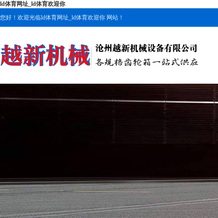
ld体育网址_ld体育欢迎你
您好！欢迎光临ld体育网址_ld体育欢迎你 网站！