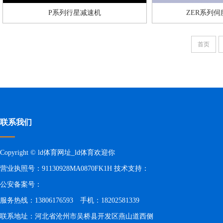
P系列行星减速机
ZER系列
首页
联系我们
Copyright © ld体育网址_ld体育欢迎你
营业执照号：91130928MA0870FK1H 技术支持：
公安备案号：
服务热线：13806176593 手机：18202581339
联系地址：河北省沧州市吴桥县开发区燕山道西侧