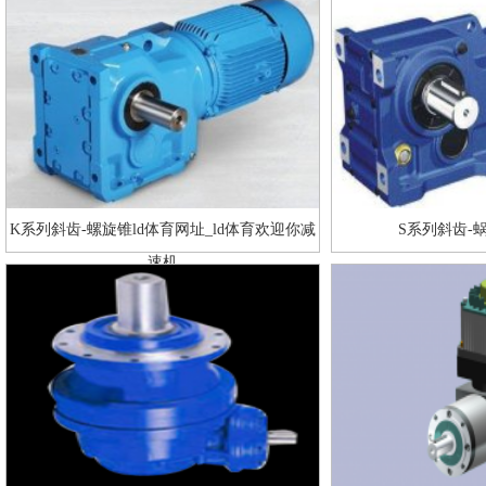
K系列斜齿-螺旋锥ld体育网址_ld体育欢迎你减
S系列斜齿-
速机